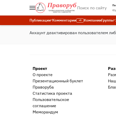
По
Юр
Публикации
Комментарии
Компании
Группы
+0
Аккаунт деактивирован пользователем ли
Проект
Раз
О проекте
Раз
Презентационный букл​ет
Наш
Праворуба
Бла
Статистика проекта
Пользовательское
соглашение
Меморандум