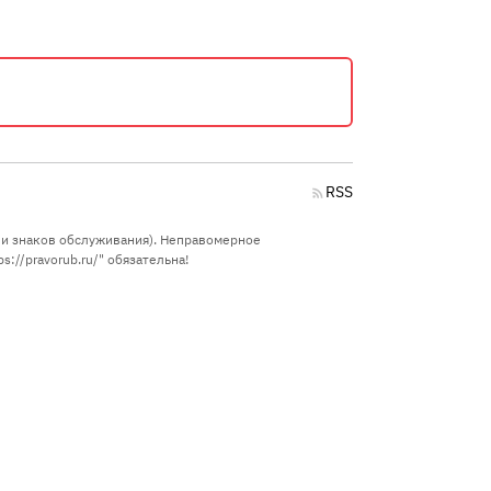
RSS
в и знаков обслуживания). Неправомерное
://pravorub.ru/" обязательна!