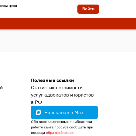
бликацию
Войти
Полезные ссылки
ей
Статистика стоимости
услуг адвокатов и юристов
е
в РФ
Наш канал в Max
Обо всех замеченных ошибках при
работе сайта просьба сообщать при
помощи
обратной связи