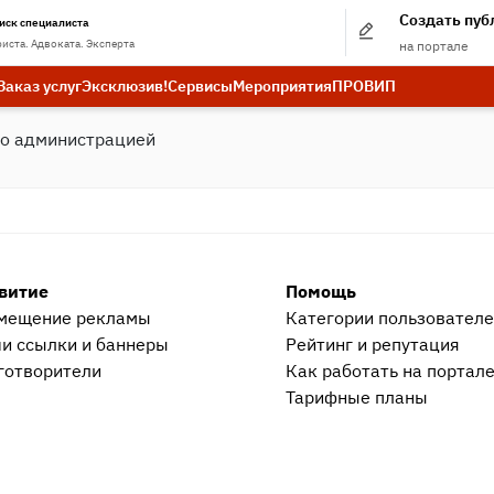
Создать пу
иск специалиста
иста. Адвоката. Эксперта
на портале
Заказ услуг
Эксклюзив!
Сервисы
Мероприятия
ПРО
ВИП
бо администрацией
витие
Помощь
мещение рекламы
Категории пользовател
и ссылки и баннеры
Рейтинг и репутация
готворители
Как работать на портал
Тарифные планы