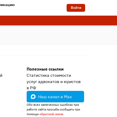
бликацию
Войти
Полезные ссылки
ей
Статистика стоимости
услуг адвокатов и юристов
е
в РФ
Наш канал в Max
Обо всех замеченных ошибках при
работе сайта просьба сообщать при
помощи
обратной связи