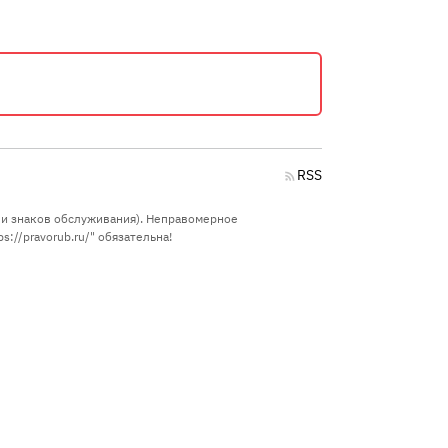
RSS
в и знаков обслуживания). Неправомерное
://pravorub.ru/" обязательна!