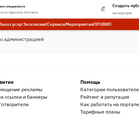
Создать пу
иск специалиста
иста. Адвоката. Эксперта
на портале
Заказ услуг
Эксклюзив!
Сервисы
Мероприятия
ПРО
ВИП
бо администрацией
витие
Помощь
мещение рекламы
Категории пользовател
и ссылки и баннеры
Рейтинг и репутация
готворители
Как работать на портал
Тарифные планы